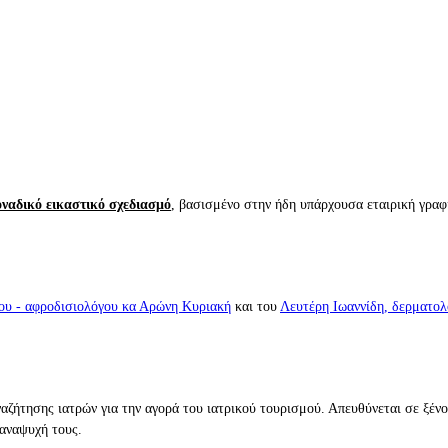
οναδικό εικαστικό σχεδιασμό
, βασισμένο στην ήδη υπάρχουσα εταιρική γραφ
ου - αφροδισιολόγου κα Αρώνη Κυριακή
και του
Λευτέρη Ιωαννίδη, δερματο
ναζήτησης ιατρών για την αγορά του ιατρικού τουρισμού. Απευθύνεται σε ξέν
 αναψυχή τους.