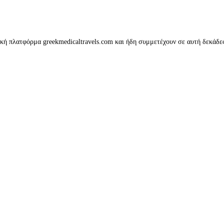
κή πλατφόρμα greekmedicaltravels.com και ήδη συμμετέχουν σε αυτή δεκάδες