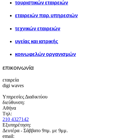
τουριστικών εταιρειών
εταιρειών παρ. υπηρεσιών
τεχνικών εταιρειών
υγείας και ιατρικής
κοινωφελών οργανισμών
επικοινωνία
εταιρεία
digi waves
Υπηρεσίες Διαδικτύου
διεύθυνση:
Αθήνα
Tηλ:
210 4327142
Εξυπηρέτηση:
Δευτέρα - Σάββατο 9πμ. με 9μμ.
email: